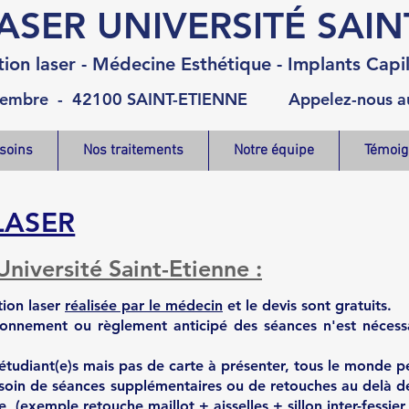
ASER UNIVERSITÉ SAIN
tion laser - Médecine Esthétique - Implants Capil
ovembre - 42100 SAINT-ETIENNE Appelez-nous au 
esoins
Nos traitements
Notre équipe
Témoig
LASER
niversité Saint-Etienne :
ation laser
réalisée par le médecin
et le devis sont gratuits.
nnement ou règlement anticipé des séances n'est nécessair
 étudiant(e)s mais pas de carte à présenter, tous le monde pe
 besoin de séances supplémentaires ou de retouches au delà 
e (exemple retouche maillot + aisselles + sillon inter-fessie