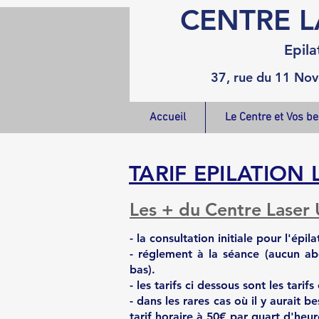
CENTRE L
Epi
la
37, rue du 11 N
Accueil
Le Centre et Vos b
TARIF EPILATION 
Les + du Centre Laser U
- la consultation initiale pour l'épil
-
réglement à la séance
(aucun abo
bas).
- les tarifs ci dessous sont les
tarifs
- dans les rares cas où il y aurait
tarif horaire à 50€ par quart d'heur