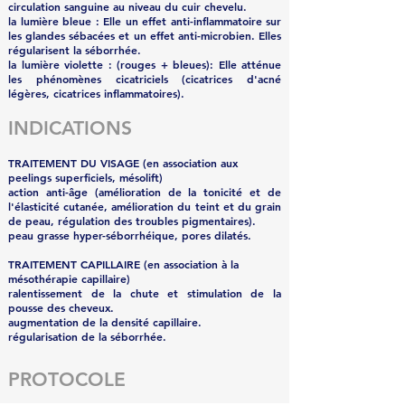
circulation sanguine au niveau du cuir chevelu.
la lumière bleue
: Elle un effet anti-inflammatoire sur
les glandes sébacées et un effet anti-microbien. Elles
régularisent la séborrhée.
la lumière violette
: (rouges + bleues): Elle atténue
les phénomènes cicatriciels (cicatrices d'acné
légères, cicatrices inflammatoires).
INDICATIONS
TRAITEMENT DU VISAGE (en association aux
peelings superficiels, mésolift)
action anti-âge (amélioration de la tonicité et de
l'élasticité cutanée, amélioration du teint et du grain
de peau, régulation des troubles pigmentaires).
peau grasse hyper-séborrhéique, pores dilatés.
TRAITEMENT CAPILLAIRE (en association à la
mésothérapie capillaire)
ralentissement de la chute et stimulation de la
pousse des cheveux.
augmentation de la densité capillaire.
régularisation de la séborrhée.
PROTOCOLE